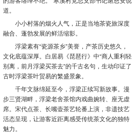
的游客络绎不绝。”寒溪村党总支部书记谢恩安说
道。
小小村落的烟火人气，正是当地茶瓷旅深度
融合、蓬勃发展的鲜活缩影。
浮梁素有“瓷源茶乡”美誉，产茶历史悠久，
文化底蕴深厚。白居易《琵琶行》中“商人重利轻
别离，前月浮梁买茶去”的千古名句，生动印证了
古时浮梁茶叶贸易的繁盛景象。
千年文脉绵延至今，浮梁正续写新故事。漫
步三贤湖畔，浮梁老舍茶馆内戏曲婉转、座无虚
席。宋代点茶、长嘴壶茶艺轮番上演，非遗技艺
活态呈现，让游客近距离感受传统茶文化的独特
魅力。