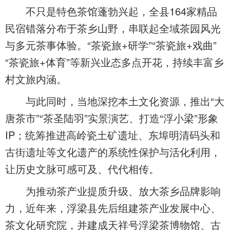
不只是特色茶馆蓬勃兴起，全县164家精品
民宿错落分布于茶乡山野，串联起全域茶园风光
与多元茶事体验。“茶瓷旅+研学”“茶瓷旅+戏曲”
“茶瓷旅+体育”等新兴业态多点开花，持续丰富乡
村文旅内涵。
与此同时，当地深挖本土文化资源，推出“大
唐茶市”“茶圣陆羽”实景演艺、打造“浮小梁”形象
IP；统筹推进高岭瓷土矿遗址、东埠明清码头和
古街遗址等文化遗产的系统性保护与活化利用，
让历史文脉可感可及、代代相传。
为推动茶产业提质升级、放大茶乡品牌影响
力，近年来，浮梁县先后组建茶产业发展中心、
茶文化研究院，并建成天祥号浮梁茶博物馆、古