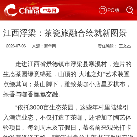
PC版
搜索
江西浮梁：茶瓷旅融合绘就新图景
搜索
2026-07-06 ｜ 来源：
新华网
责任编辑： 王文杰
走进江西省景德镇市浮梁县寒溪村，连片的
生态茶园绿意绵延，山顶的“大地之灯”艺术装置
点缀其间；茶山脚下，雅致茶咖小店星罗棋布，
茶香与咖香氤氲交融。
“依托3000亩生态茶园，这些年村里陆续引
入潮流业态，不仅打造了茶咖，还增加了陶艺体
验项目。每到周末及节假日，慕名前来观光打卡