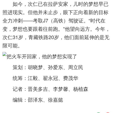
如今，次仁已在拉萨安家，儿时的梦想早已
照进现实。但他并未止步，眼下正向着新的目标
全力冲刺——考取J7（高铁）驾驶证。“时代在
变，梦想也要跟着往前跑。”他望向远方。今年，
次仁31岁，青藏铁路20岁，他们面前延伸的是无
限可能。
策划：胡晓梦、孙爱东、周立民
统筹：江毅、翟永冠、费茂华
记者：晋美多吉、李梦馨、杨植森
编辑：邵泽东、徐嘉懿