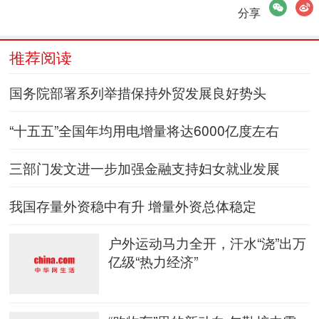
微信
微博
分享
推荐阅读
国务院部署系列举措保持外贸发展良好势头
“十五五”全国年均用电增量将达6000亿度左右
三部门发文进一步加强金融支持妇女就业发展
我国存量外资稳中有升 增量外资总体稳定
户外运动马力全开，汗水“浇”出万
亿级“热力经济”