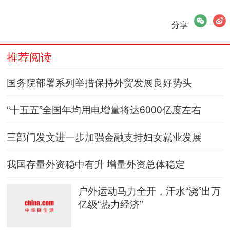
微信
微博
分享
推荐阅读
国务院部署系列举措保持外贸发展良好势头
“十五五”全国年均用电增量将达6000亿度左右
三部门发文进一步加强金融支持妇女就业发展
我国存量外资稳中有升 增量外资总体稳定
户外运动马力全开，汗水“浇”出万
亿级“热力经济”