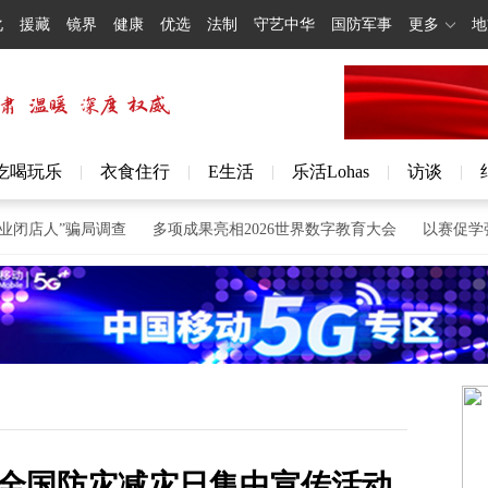
化
援藏
镜界
健康
优选
法制
守艺中华
国防军事
更多
地
吃喝玩乐
衣食住行
E生活
乐活Lohas
访谈
|
|
|
|
|
店人”骗局调查
多项成果亮相2026世界数字教育大会
以赛促学强技
全国防灾减灾日集中宣传活动