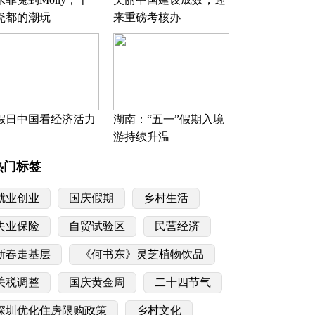
瓷都的潮玩
来重磅考核办
假日中国看经济活力
湖南：“五一”假期入境
游持续升温
热门标签
就业创业
国庆假期
乡村生活
失业保险
自贸试验区
民营经济
新春走基层
《何书东》灵芝植物饮品
关税调整
国庆黄金周
二十四节气
深圳优化住房限购政策
乡村文化