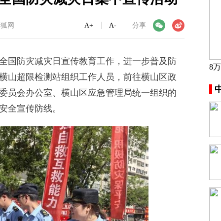
搜狐网
A+
微信
A-
微博
分享
国防灾减灾日宣传教育工作，进一步普及防
8
横山超限检测站组织工作人员，前往横山区政
委员会办公室、横山区应急管理局统一组织的
安全宣传防线。