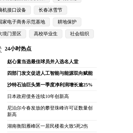
脑机接口设备
长春冰雪节
国家电子商务示范基地
耕地保护
大境门景区
高校毕业生
社会组织
24小时热点
赵心童当选最佳球员并入选名人堂
四部门发文促进人工智能与能源双向赋能
沙特石油巨头第一季度净利润增长逾25%
日本政府债务连续10年创新高
尼泊尔今春发放的攀登珠峰许可证数量创
新高
湖南衡阳雁峰区一居民楼着火致5死2伤