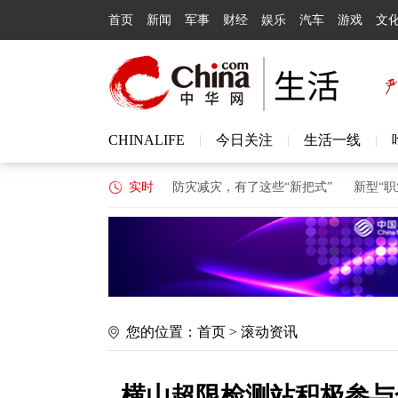
首页
新闻
军事
财经
娱乐
汽车
游戏
文
CHINALIFE
今日关注
生活一线
|
|
|
讯收购喜马拉雅股权案
实时
防灾减灾，有了这些“新把式”
新型“职业闭
您的位置：
首页
>
滚动资讯
横山超限检测站积极参与