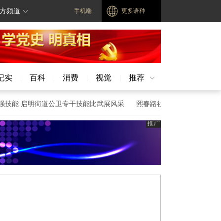
方频道
手机端
更多语种
纪实
百科
消费
视觉
推荐
|
|
|
|
能 启明街道公卫专干技能比武展风采
熙春路社区开展“人人讲安全、个