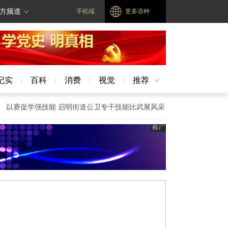
方频道
手机端
更多语种
纪实
百科
消费
视觉
推荐
|
|
|
|
促学强技能 启明街道公卫专干技能比武展风采
熙春路社区开展“人人讲