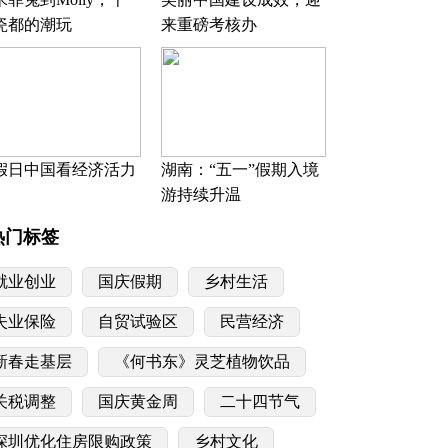
瓷都的潮玩
来重磅考核办
假日中国看经济活力
湖南：“五一”假期入境
游持续升温
热门标签
就业创业
国庆假期
乡村生活
失业保险
自贸试验区
民营经济
新春走基层
《何书东》灵芝植物饮品
关税调整
国庆黄金周
二十四节气
深圳优化住房限购政策
乡村文化