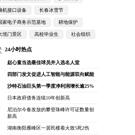
脑机接口设备
长春冰雪节
国家电子商务示范基地
耕地保护
大境门景区
高校毕业生
社会组织
24小时热点
赵心童当选最佳球员并入选名人堂
四部门发文促进人工智能与能源双向赋能
沙特石油巨头第一季度净利润增长逾25%
日本政府债务连续10年创新高
尼泊尔今春发放的攀登珠峰许可证数量创
新高
湖南衡阳雁峰区一居民楼着火致5死2伤