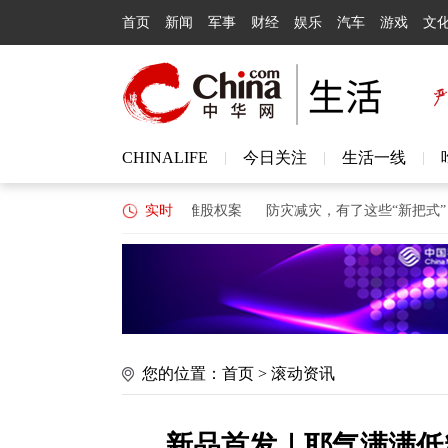
首页
新闻
军事
财经
娱乐
汽车
游戏
文
CHINALIFE
今日关注
生活一线
|
|
|
件批准腾讯收购喜马拉雅股权案
实时
防灾减灾，有了这些“新把式”
新型
您的位置：
首页
>
滚动资讯
新品首发｜耶气满满低