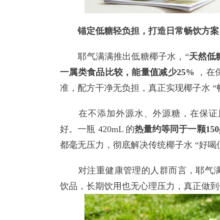
锚定低糖轻负担，打造日常畅饮方案
耶气满满推出低糖椰子水，“
天然低
一属类食品比较，能量值减少25%
，在
准，配方干净无负担，真正实现椰子水 “
在不添加外源水、外源糖，在保证风
好。一瓶 420mL 的
热量约等同于一颗150
都毫无压力，彻底解决传统椰子水 “好喝
对注重健康管理的人群而言，耶气满
饮品，长期饮用也无心理压力，真正做到