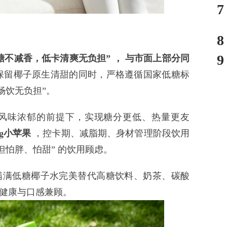
7
8
9
糖不减香，低卡清爽无负担”
，
与市面上部分同
保留椰子原生清甜的同时，严格遵循国家低糖标
畅饮无负担”。
味浓郁的前提下，实现糖分更低、热量更友
g小苹果
，控卡期、减脂期、身材管理阶段饮用
但怕胖、怕甜” 的饮用顾虑。
满低糖椰子水完美替代高糖饮料、奶茶、碳酸
健康与口感兼顾。