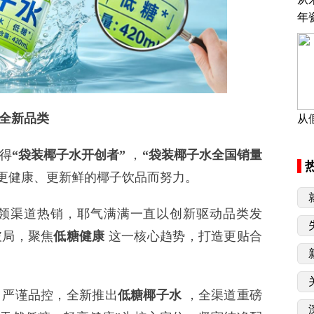
年
全新品类
从
得
“袋装椰子水开创者”
，
“袋装椰子水全国销量
更健康、更新鲜的椰子饮品而努力。
渠道热销，耶气满满一直以创新驱动品类发
破局，聚焦
低糖健康
这一核心趋势，打造更贴合
严谨品控，全新推出
低糖椰子水
，全渠道重磅