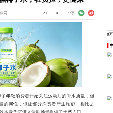
搜狐网
A+
微信
A-
微博
分享
8
多年轻消费者开始关注运动后的补水质量，但
量的属性，也让部分消费者产生顾虑。相比之
这本身为它进入运动场景提供了天然入口。