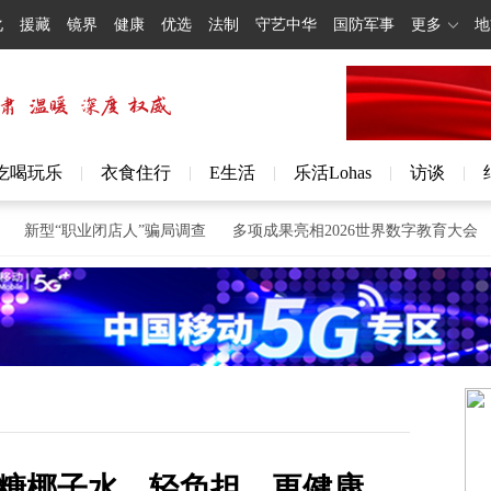
化
援藏
镜界
健康
优选
法制
守艺中华
国防军事
更多
地
吃喝玩乐
衣食住行
E生活
乐活Lohas
访谈
|
|
|
|
|
“职业闭店人”骗局调查
多项成果亮相2026世界数字教育大会
以赛
糖椰子水，轻负担，更健康