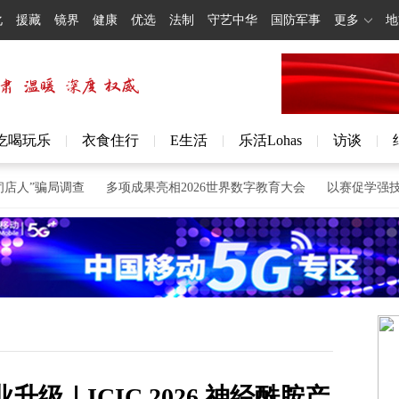
化
援藏
镜界
健康
优选
法制
守艺中华
国防军事
更多
地
吃喝玩乐
衣食住行
E生活
乐活Lohas
访谈
|
|
|
|
|
骗局调查
多项成果亮相2026世界数字教育大会
以赛促学强技能 启
级｜ICIC 2026 神经酰胺产