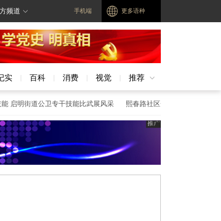
方频道
手机端
更多语种
纪实
百科
消费
视觉
推荐
|
|
|
|
明街道公卫专干技能比武展风采
熙春路社区开展“人人讲安全、个个会