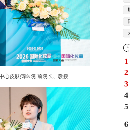
1
2
心皮肤病医院 前院长、教授
3
4
5
6