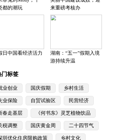
瓷都的潮玩
来重磅考核办
假日中国看经济活力
湖南：“五一”假期入境
游持续升温
热门标签
就业创业
国庆假期
乡村生活
失业保险
自贸试验区
民营经济
新春走基层
《何书东》灵芝植物饮品
关税调整
国庆黄金周
二十四节气
深圳优化住房限购政策
乡村文化