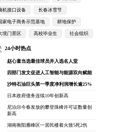
脑机接口设备
长春冰雪节
国家电子商务示范基地
耕地保护
大境门景区
高校毕业生
社会组织
24小时热点
赵心童当选最佳球员并入选名人堂
四部门发文促进人工智能与能源双向赋能
沙特石油巨头第一季度净利润增长逾25%
日本政府债务连续10年创新高
尼泊尔今春发放的攀登珠峰许可证数量创
新高
湖南衡阳雁峰区一居民楼着火致5死2伤