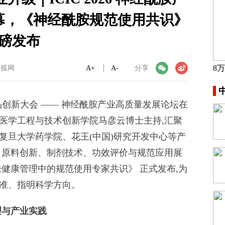
幕，《神经酰胺规范使用共识》
磅发布
8
搜狐网
A+
微信
A-
微博
分享
际化妆品创新大会 —— 神经酰胺产业高质量发展论坛在
医学工程与技术创新学院马彦云博士主持,汇聚
复旦大学药学院、花王(中国)研究开发中心等产
、原料创新、制剂技术、功效评价与规范应用展
健康管理中的规范使用专家共识》 正式发布,为
准、指明科学方向。
理与产业实践