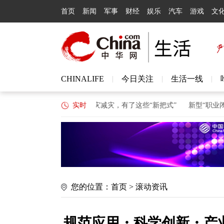
首页
新闻
军事
财经
娱乐
汽车
游戏
文
CHINALIFE
今日关注
生活一线
|
|
|
购喜马拉雅股权案
防灾减灾，有了这些“新把式”
实时
新型“职业闭店人”
您的位置：
首页
>
滚动资讯
规范应用・科学创新・产业升