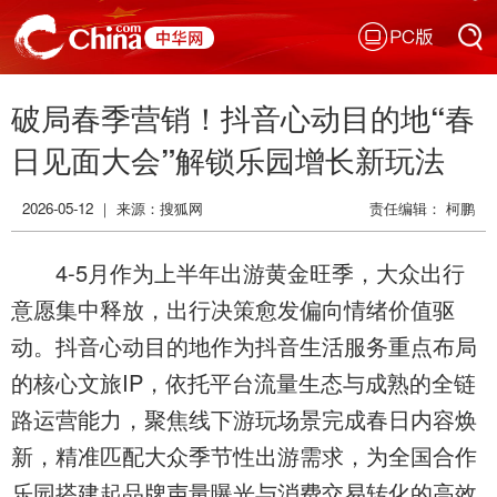
PC版
搜索
破局春季营销！抖音心动目的地“春
搜索
日见面大会”解锁乐园增长新玩法
2026-05-12 ｜ 来源：搜狐网
责任编辑： 柯鹏
4-5月作为上半年出游黄金旺季，大众出行
意愿集中释放，出行决策愈发偏向情绪价值驱
动。抖音心动目的地作为抖音生活服务重点布局
的核心文旅IP，依托平台流量生态与成熟的全链
路运营能力，聚焦线下游玩场景完成春日内容焕
新，精准匹配大众季节性出游需求，为全国合作
乐园搭建起品牌声量曝光与消费交易转化的高效