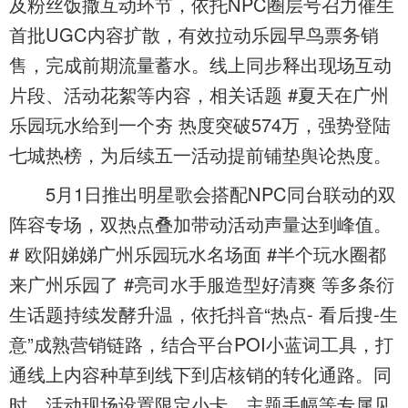
及粉丝饭撒互动环节，依托NPC圈层号召力催生
首批UGC内容扩散，有效拉动乐园早鸟票务销
售，完成前期流量蓄水。线上同步释出现场互动
片段、活动花絮等内容，相关话题 #夏天在广州
乐园玩水给到一个夯 热度突破574万，强势登陆
七城热榜，为后续五一活动提前铺垫舆论热度。
5月1日推出明星歌会搭配NPC同台联动的双
阵容专场，双热点叠加带动活动声量达到峰值。
# 欧阳娣娣广州乐园玩水名场面 #半个玩水圈都
来广州乐园了 #亮司水手服造型好清爽 等多条衍
生话题持续发酵升温，依托抖音“热点- 看后搜-生
意”成熟营销链路，结合平台POI小蓝词工具，打
通线上内容种草到线下到店核销的转化通路。同
时，活动现场设置限定小卡、主题手幅等专属见