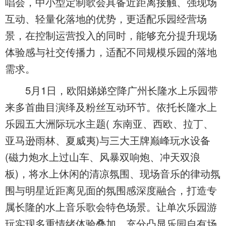
唱会，中小型定制歌会具备近距离接触、强现场
互动、轻量化落地的优势，更适配乐园经营场
景，在控制运营投入的同时，能够充分提升现场
体验感与社交传播力，适配不同规模乐园的落地
需求。
5月1日，欧阳娣娣空降广州长隆水上乐园带
来多首曲目演绎及粉丝互动环节。依托长隆水上
乐园五大洲际玩水主题( 东南亚、西欧、拉丁、
亚马逊雨林、夏威夷)与三大王牌巅峰玩水设备
(磁力炮水上过山车、风暴双响炮、冲天双浪
板)，将水上休闲的清凉氛围、现场音乐的律动氛
围与明星近距离见面的氛围感深度融合，打造专
属长隆的水上音乐歌会特色场景。让单次乐园游
玩实现多重情绪体验叠加，充分凸显乐园自有场