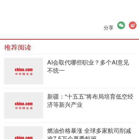
微信
微博
分享
推荐阅读
AI会取代哪些职业？多个AI意见
不统一
新疆：“十五五”将布局培育低空经
济等新兴产业
燃油价格暴涨 全球多家航司削减
逾7.5万个夏季航班