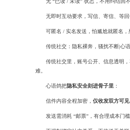
无 “已读 / 未读” 状态，不用纠结回
无即时互动要求，写信、寄信、等回信
可匿名 / 实名发送，怕尴尬就匿名，
传统社交：隐私裸奔，骚扰不断|心语
传统社交里，账号公开、信息透明，容
难。
心语鸽把
隐私安全刻进骨子里
：
信件内容全程加密，
仅收发双方可见
发送需消耗 “邮票”，有合理成本门槛