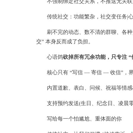
不强制绑定社交关系，不推送无关联系
传统社交：功能繁杂，社交变任务|心
刷不完的动态、数不清的群聊、各种点赞评
交” 本身反而成了负担。
心语鸽
砍掉所有冗余功能，只专注 “
核心只有 “写信 — 寄信 — 收信”，
内置道歉、表白、问候、祝福等情感模
支持预约发送(生日、纪念日、凌晨零
写给每一个怕尴尬、重体面的你