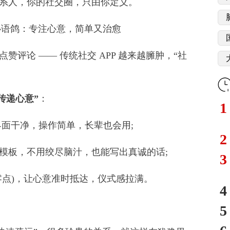
人，你的社交圈，只由你定义。
语鸽：专注心意，简单又治愈
论 —— 传统社交 APP 越来越臃肿，“社
传递心意”
：
1
界面干净，操作简单，长辈也会用;
2
板，不用绞尽脑汁，也能写出真诚的话;
3
点)，让心意准时抵达，仪式感拉满。
4
5