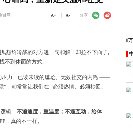
搜狐网
A+
微信
A-
微博
分享
8
;想给冷战的对方递一句和解，却拉不下面子;
找不到体面的方式。
压力、已读未读的尴尬、无效社交的内耗 ——
关联”，却常常让我们在 “必须热情、必须秒回、
交逻辑：
不追速度，重温度；不逼互动，给体
PP，真的不一样。