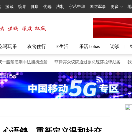
化
援藏
镜界
健康
优选
法制
守艺中华
国防军事
更多
地
吃喝玩乐
衣食住行
E生活
乐活Lohas
访谈
|
|
|
|
|
艘禁渔期非法捕捞渔船
菲律宾众议院通过副总统莎拉弹劾案
我国力
｜心语鸽，重新定义温和社交