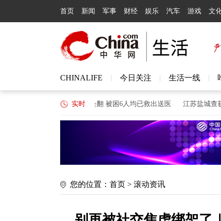
首页
新闻
军事
财经
娱乐
汽车
游戏
文
CHINALIFE
今日关注
生活一线
|
|
|
州公交车与小汽车碰撞后坠翻 被困6人均已救出送医
实时
江苏盐城查获一
您的位置：
首页
>
滚动资讯
别再被社交焦虑绑架了