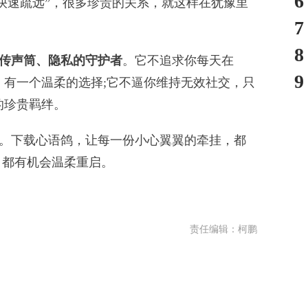
6
速疏远”，很多珍贵的关系，就这样在犹豫里
7
8
传声筒、隐私的守护者
。它不追求你每天在
9
刻，有一个温柔的选择;它不逼你维持无效社交，只
的珍贵羁绊。
下载心语鸽，让每一份小心翼翼的牵挂，都
，都有机会温柔重启。
责任编辑：柯鹏