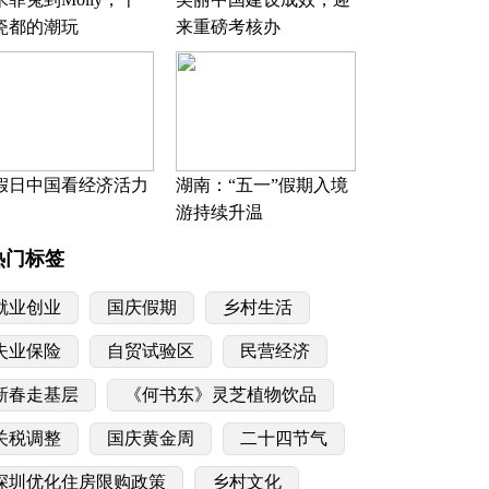
瓷都的潮玩
来重磅考核办
假日中国看经济活力
湖南：“五一”假期入境
游持续升温
热门标签
就业创业
国庆假期
乡村生活
失业保险
自贸试验区
民营经济
新春走基层
《何书东》灵芝植物饮品
关税调整
国庆黄金周
二十四节气
深圳优化住房限购政策
乡村文化