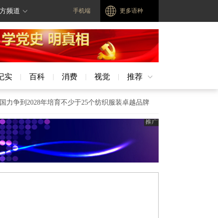
方频道
手机端
更多语种
纪实
百科
消费
视觉
推荐
|
|
|
|
争到2028年培育不少于25个纺织服装卓越品牌
第六届灵芝文化节暨寿