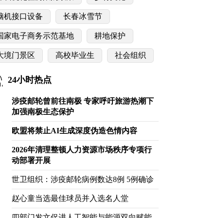
脑机接口设备
长春冰雪节
国家电子商务示范基地
耕地保护
大境门景区
高校毕业生
社会组织
24小时热点
涉疫邮轮曾前往南极 专家呼吁旅游热潮下
加强南极生态保护
欧盟将禁止AI生成深度伪造色情内容
2026年清理整顿人力资源市场秩序专项行
动部署开展
世卫组织：涉疫邮轮病例数达8例 5例确诊
赵心童当选最佳球员并入选名人堂
四部门发文促进人工智能与能源双向赋能